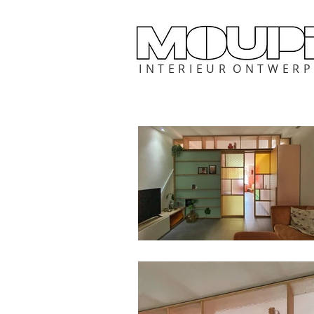
I N T E R I E U R O N T W E R 