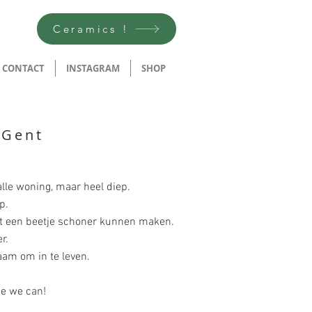
Ceramics !
CONTACT
INSTAGRAM
SHOP
 Gent
lle woning, maar heel diep.
p.
it een beetje schoner kunnen maken.
r.
am om in te leven.
se we can!