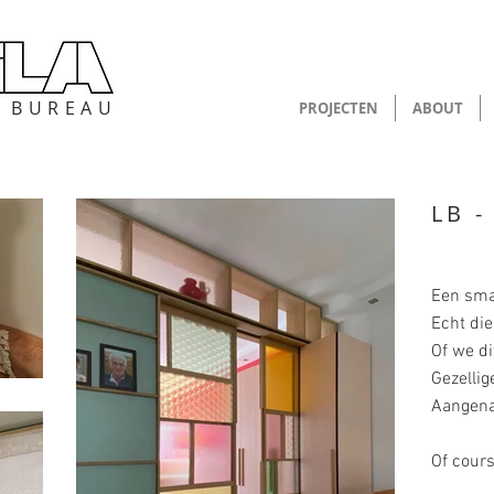
P B U R E A U
PROJECTEN
ABOUT
LB -
Een sma
Echt die
Of we d
Gezellige
Aangena
Of cour